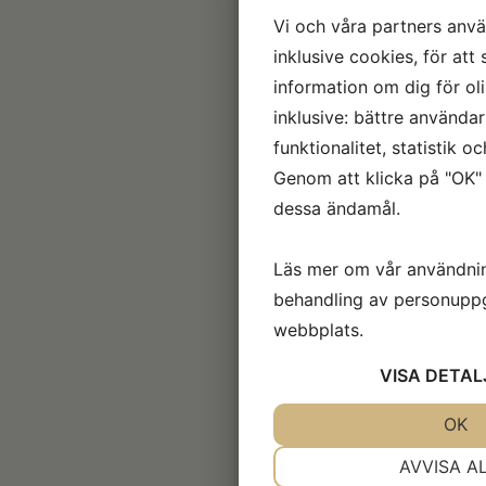
Vi och våra partners anvä
inklusive cookies, för att 
information om dig för ol
inklusive: bättre använda
funktionalitet, statistik 
Genom att klicka på "OK" 
dessa ändamål.
Läs mer om vår användni
behandling av personuppg
webbplats.
VISA
DETAL
JA
NEJ
OK
NÖDVÄNDIG
AVVISA A